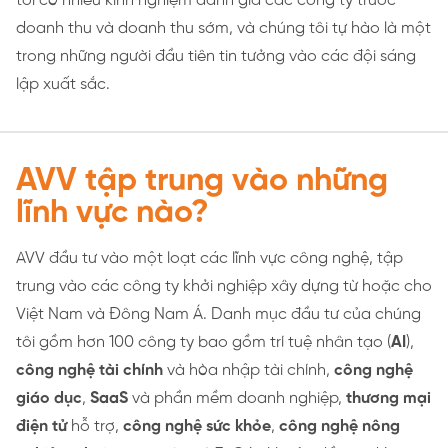
tôi có nhiều kinh nghiệm đánh giá các công ty trước
doanh thu và doanh thu sớm, và chúng tôi tự hào là một
trong những người đầu tiên tin tưởng vào các đội sáng
lập xuất sắc.
AVV tập trung vào những
lĩnh vực nào?
AVV đầu tư vào một loạt các lĩnh vực công nghệ, tập
trung vào các công ty khởi nghiệp xây dựng từ hoặc cho
Việt Nam và Đông Nam Á. Danh mục đầu tư của chúng
tôi gồm hơn 100 công ty bao gồm trí tuệ nhân tạo (
AI
),
công nghệ tài chính
và hòa nhập tài chính,
công nghệ
giáo dục
,
SaaS
và phần mềm doanh nghiệp,
thương mại
điện tử
hỗ trợ,
công nghệ sức khỏe
,
công nghệ nông