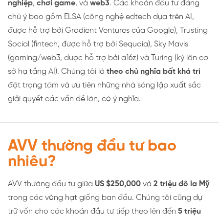
nghiệp
,
chơi game
, và
web3
. Các khoản đầu tư đáng
chú ý bao gồm ELSA (công nghệ edtech dựa trên AI,
được hỗ trợ bởi Gradient Ventures của Google), Trusting
Social (fintech, được hỗ trợ bởi Sequoia), Sky Mavis
(gaming/web3, được hỗ trợ bởi a16z) và Turing (kỳ lân cơ
sở hạ tầng AI). Chúng tôi là
theo chủ nghĩa bất khả tri
đặt trọng tâm và ưu tiên những nhà sáng lập xuất sắc
giải quyết các vấn đề lớn, có ý nghĩa.
AVV thường đầu tư bao
nhiêu?
AVV thường đầu tư giữa
US $250,000
và
2 triệu đô la Mỹ
trong các vòng hạt giống ban đầu. Chúng tôi cũng dự
trữ vốn cho các khoản đầu tư tiếp theo lên đến
5 triệu