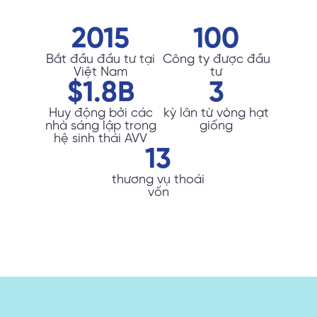
2015
100
Bắt đầu đầu tư tại
Công ty được đầu
Việt Nam
tư
$
1.8
B
3
Huy động bởi các
kỳ lân từ vòng hạt
nhà sáng lập trong
giống
hệ sinh thái AVV
13
thương vụ thoái
vốn