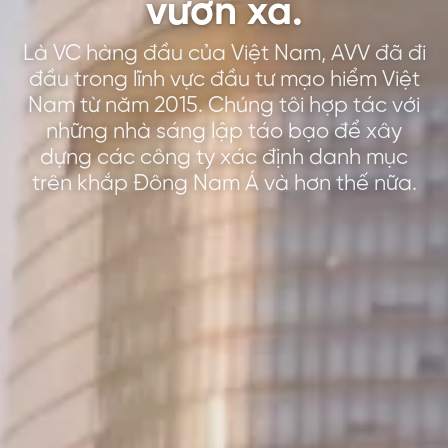
vươn xa.
Là VC hàng đầu của Việt Nam, AVV đã đi
đầu trong lĩnh vực đầu tư mạo hiểm Việt
Nam từ năm 2015. Chúng tôi hợp tác với
những nhà sáng lập táo bạo để xây
dựng các công ty xác định danh mục
trên khắp Đông Nam Á và hơn thế nữa.